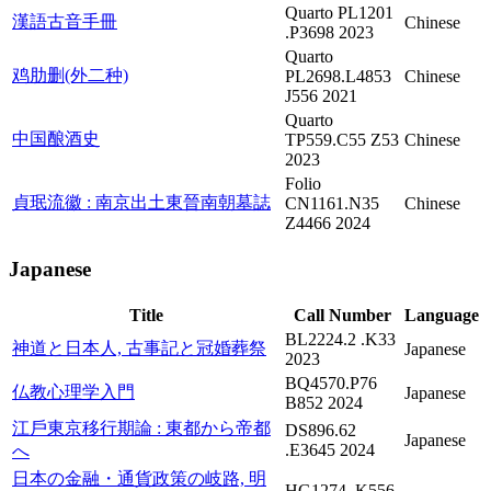
Quarto PL1201
漢語古音手冊
Chinese
.P3698 2023
Quarto
鸡肋删(外二种)
PL2698.L4853
Chinese
J556 2021
Quarto
中国酿酒史
TP559.C55 Z53
Chinese
2023
Folio
貞珉流徽 : 南京出土東晉南朝墓誌
CN1161.N35
Chinese
Z4466 2024
Japanese
Title
Call Number
Language
BL2224.2 .K33
神道と日本人, 古事記と冠婚葬祭
Japanese
2023
BQ4570.P76
仏教心理学入門
Japanese
B852 2024
江戶東京移行期論 : 東都から帝都
DS896.62
Japanese
.E3645 2024
へ
日本の金融・通貨政策の岐路, 明
HG1274 .K556