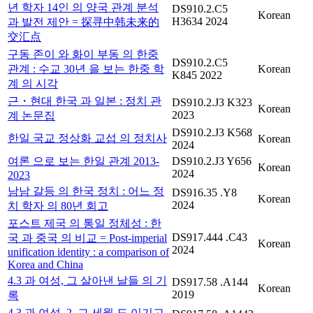
년 학자 14인 의 양국 관계 분석
DS910.2.C5
Korean
H3634 2024
과 발전 제안 = 探寻中韩未来的
交汇点
구동 존이 와 화이 부동 의 한중
DS910.2.C5
관계 : 수교 30년 을 보는 한중 학
Korean
K845 2022
계 의 시각
근・현대 한국 과 일본 : 정치 관
DS910.2.J3 K323
Korean
2023
계 논문집
DS910.2.J3 K568
한일 국교 정상화 교섭 의 정치사
Korean
2024
여론 으로 보는 한일 관계 2013-
DS910.2.J3 Y656
Korean
2024
2023
남남 갈등 의 한국 정치 : 어느 정
DS916.35 .Y8
Korean
2024
치 학자 의 80년 회고
포스트 제국 의 통일 정체성 : 한
DS917.444 .C43
국 과 중국 의 비교 = Post-imperial
Korean
2024
unification identity : a comparison of
Korea and China
4.3 과 여성, 그 살아낸 날들 의 기
DS917.58 .A144
Korean
2019
록
4.3 과 여성. 2, 그 세월 도 이기고