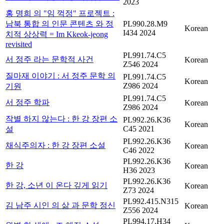
2023
홍 명희 의 "임 꺽정" 프로젝트 :
남북 통합 의 인문 콘텐츠 와 정
PL990.28.M9
Korean
I434 2024
치적 상상력 = Im Kkeok-jeong
revisited
PL991.74.C5
서 정주 라는 문학적 사건
Korean
Z546 2024
질마재 이야기 : 서 정주 문학 의
PL991.74.C5
Korean
Z986 2024
기원
PL991.74.C5
서 정주 학파
Korean
Z986 2024
작별 하지 않는다 : 한 강 장편 소
PL992.26.K36
Korean
C45 2021
설
PL992.26.K36
채식주의자 : 한 강 장편 소설
Korean
C46 2022
PL992.26.K36
한 강
Korean
H36 2023
PL992.26.K36
한 강, 소년 이 온다 깊게 읽기
Korean
Z73 2024
PL992.415.N315
김 남주 시인 의 삶 과 문학 정신
Korean
Z556 2024
PL994.17.H34