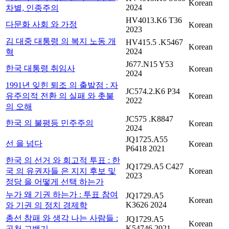
Korean
2024
차별, 인종주의
HV4013.K6 T36
다문화 사회 와 가정
Korean
2023
김 대중 대통령 의 복지 노동 개
HV415.5 .K5467
Korean
2024
혁
J677.N15 Y53
한국 대통령 취임사
Korean
2024
1991년 잊힌 퇴조 의 출발점 : 자
JC574.2.K6 P34
유주의적 전환 의 실패 와 촛불
Korean
2022
의 오해
JC575 .K8847
한국 의 불평등 민주주의
Korean
2024
JQ1725.A55
선 을 넘다
Korean
P6418 2021
한국 의 선거 와 회고적 투표 : 한
JQ1729.A5 C427
국 의 유권자들 은 지지 후보 및
Korean
2023
정당 을 어떻게 선택 하는가
누가 왜 기권 하는가 : 투표 참여
JQ1729.A5
Korean
K3626 2024
와 기권 의 정치 경제학
총선 참패 와 생각 나는 사람들 :
JQ1729.A5
Korean
K54746 2021
공천 고백기