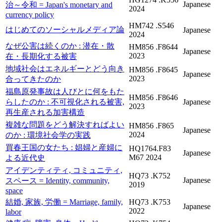
Japanese
治～令和 = Japan's monetary and
2024
currency policy
HM742 .S546
はじめてのソーシャルメディア論
Japanese
2024
なぜ公害は続くのか : 潜在・散
HM856 .F8644
Japanese
2023
在・長期化する被害
地域社会はエネルギーとどう向き
HM856 .F8645
Japanese
2023
合ってきたのか
福島原発事故は人びとに何をもた
HM856 .F8646
らしたのか : 不可視化される被害,
Japanese
2023
再生産される加害構造
複雑な問題をどう解決すればよい
HM856 .F865
Japanese
2024
のか : 環境社会学の実践
買春王国の女たち : 娼婦と産婦に
HQ1764.F83
Japanese
M67 2024
よる近代史
アイデンティティ, コミュニティ,
HQ73 .K752
Japanese
スペース = Identity, community,
2019
space
結婚, 家族, 労働 = Marriage, family,
HQ73 .K753
Japanese
2022
labor