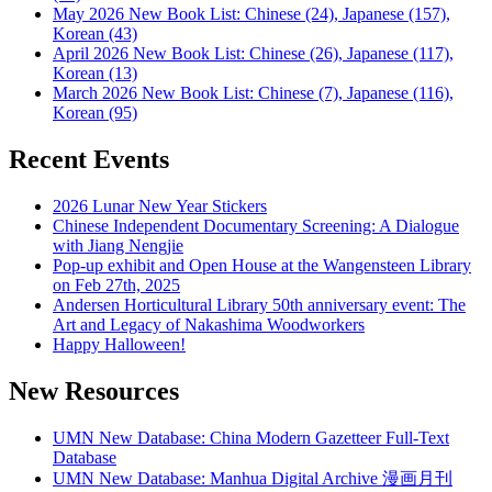
May 2026 New Book List: Chinese (24), Japanese (157),
Korean (43)
April 2026 New Book List: Chinese (26), Japanese (117),
Korean (13)
March 2026 New Book List: Chinese (7), Japanese (116),
Korean (95)
Recent Events
2026 Lunar New Year Stickers
Chinese Independent Documentary Screening: A Dialogue
with Jiang Nengjie
Pop-up exhibit and Open House at the Wangensteen Library
on Feb 27th, 2025
Andersen Horticultural Library 50th anniversary event: The
Art and Legacy of Nakashima Woodworkers
Happy Halloween!
New Resources
UMN New Database: China Modern Gazetteer Full-Text
Database
UMN New Database: Manhua Digital Archive 漫画月刊