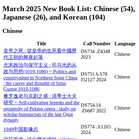
March 2025 New Book List: Chinese (54),
Japanese (26), and Korean (104)
Chinese
Title
Call Number
Language
皇帝之死 : 從皇帝的生死看中國歷
DS734 .Z4348
Chinese
2023
代王朝的興衰起落
北宋政治与保守主义 : 司马光的从
政与思想(1019-1086) = Politics and
DS751.6.S78
Chinese
conservatism in Northern Song China
J52127 2024
: the career and thought of Sima
Guang 1019-1086
餐芝逸老与京剧之盛 : 清季士大夫
研究 = Self-cultivating hermits and the
DS754.14
Chinese
prosperity of Peking opera : study on
.Z6687 2022
scholar-bureaucrats of the late Qing
dynasty
DS774 .A1265
1949中国影像志
Chinese
2024