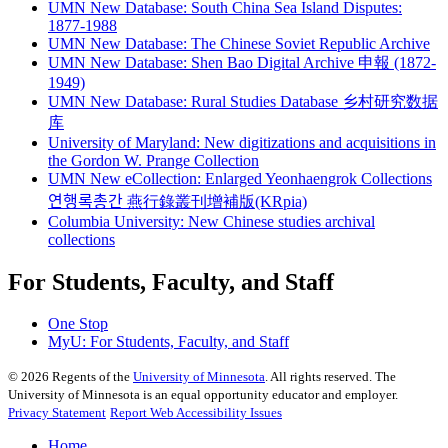
UMN New Database: South China Sea Island Disputes:
1877-1988
UMN New Database: The Chinese Soviet Republic Archive
UMN New Database: Shen Bao Digital Archive 申報 (1872-
1949)
UMN New Database: Rural Studies Database 乡村研究数据
库
University of Maryland: New digitizations and acquisitions in
the Gordon W. Prange Collection
UMN New eCollection: Enlarged Yeonhaengrok Collections
연행록총간 燕行錄叢刊增補版(KRpia)
Columbia University: New Chinese studies archival
collections
For Students, Faculty, and Staff
One Stop
MyU
: For Students, Faculty, and Staff
©
2026
Regents of the
University of Minnesota
. All rights reserved. The
University of Minnesota is an equal opportunity educator and employer.
Privacy Statement
Report Web Accessibility Issues
Home