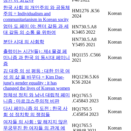
장인 이 되었다
한국 사회 의 개인주의 와 공동체
HM1276 .K56
Korean
주의 = Individualism and
2024
communitarianism in Korean socity
엄마 도 페미 야: 젠더 갈등 과 세
HN730.5.A8
Korean
K3465 2022
대 갈등 의 소통 을 위하여
HN730.5.A8
분단 시대 의 사회학
Korean
Y5495 2021
출렁이는 시간(들) : 제4 물결 페
HQ1155 .C566
미니즘 과 한국 의 동시대 페미니
Korean
2021
즘
김 대중 의 성 평등 : 대한 민국 여
HQ1236.5.K6
성 의 삶 을 바꾸다 = Kim Dae-
Korean
K56 2024
jung's gender equality : it has
changed the lives of Korean women
정체성 정치 와 남녀 대립적 페미
HQ1765.5
Korean
.C45843 2023
니즘 : 마르크스주의적 비판
다시 페미니즘 의 도전 : 한국 사
HQ1765.5
Korean
.C45854 2023
회 성 정치학 의 쟁점들
여자들 의 사회 : 말 해지지 않은
HQ1765.5
무궁무진 한 여자들 의 관계 에
Korean
.K8848 2021