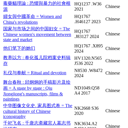
毒藥貓理論 : 恐懼與暴力的社會根
HQ1237 .W36
Chinese
2021
源
婦女與中國革命 = Women and
HQ1767
Chinese
.H46127 2023
China's revolutions
国家与市场之间的中国妇女 = The
HQ1767
Chinese
Chinese women's movement between
.J83127 2024
state and market
HQ1767 .X895
他们笔下的她们
Chinese
2024
教养以方 : 奉化孤儿院档案史料辑
HV1320.N565
Chinese
J536 2022
存
N8530 .W8472
礼仪与奉献 = Ritual and devotion
Chinese
2024
舞台春秋 : 邱炯炯的手稿影片及绘
ND1049.Q58
画 = A stage by stage : Qiu
Chinese
A4 2017
Jiongjiong's manuscripts, films &
paintings
中华图像文化史. 家具图式卷 = The
NK2668 S36
Chinese
cultural history of Chinese
2020
iconography
千祀飞名 : 千唐志斋藏宮人墓志书
NK3634.A2
Chinese