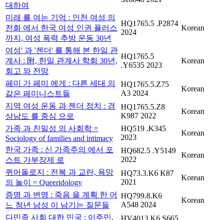
대하여
미래 를 여는 기억 : 인천 여성 의
HQ1765.5 .P2874
전화 에서 한국 여성 인권 플러스
Korean
2024
까지, 여성 폭력 추방 운동 30년
여성' 과 '젠더' 를 통해 본 한일 관
HQ1765.5
계사 : 附, 한일 관계사 학회 30년,
Korean
.Y6535 2023
회고 와 전망
페미 가 페미 에게 : 다른 세대 의
HQ1765.5.Z75
Korean
A3 2024
같은 페미니스트들
지역 여성 운동 과 젠더 정치 : 경
HQ1765.5.Z8
Korean
K987 2022
상남도 를 중심 으로
가족 과 친밀성 의 사회학 =
HQ519 .K345
Korean
2023
Sociology of families and intimacy
한국 가족 : 신 가족주의 에서 포
HQ682.5 .Y5149
Korean
2022
스트 가부장제 로
퀴어돌로지 : 전복 과 교란, 욕망
HQ73.3.K6 K87
Korean
2021
의 놀이 = Queeridology
증명 과 변명 : 죽음 을 계획 한 어
HQ799.8.K6
Korean
A548 2024
느 청년 남성 이 남기는 질문들
다민족 사회 대한 민국 : 이주민,
HV4013.K6 S665