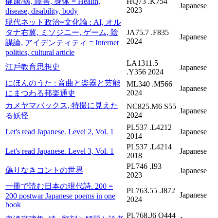
健康/病, 障害, 身体 = Health,
HQ73 .K754
Japanese
2023
disease, disability, body
現代ネット政治=文化論 : AI, オル
タナ右翼, ミソジニー, ゲーム, 陰
JA75.7 .F835
Japanese
2024
謀論, アイデンティティ = Internet
politics, cultural article
LA1311.5
江戶教育思想史
Japanese
.Y356 2024
にほんのうた : 音曲と楽器と芸能
ML340 .M566
Japanese
2024
にまつわる邦楽通史
カメヤマバックス, 特撮に見えた
NC825.M6 S55
Japanese
2024
る妖怪
PL537 .L4212
Let's read Japanese. Level 2, Vol. 1
Japanese
2014
PL537 .L4214
Let's read Japanese. Level 3, Vol. 1
Japanese
2018
PL746 .I93
偽りなきコントの世界
Japanese
2023
一冊で読む日本の現代詩. 200 =
PL763.55 .I872
Japanese
200 postwar Japanese poems in one
2024
book
PL768.J6 O444