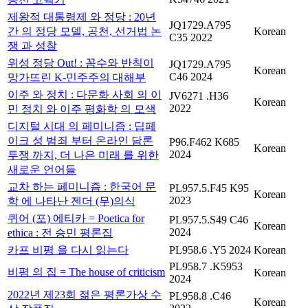
제왕적 대통령제 와 정당 : 20년
JQ1729.A795
간 의 정당 모델, 공천, 선거법 논
Korean
C35 2022
쟁 과 성찰
위성 정당 Out! : 꼼수와 반칙이
JQ1729.A795
Korean
C46 2024
망가뜨린 K-민주주의 대해부
이주 와 정치 : 다문화 사회 의 이
JV6271 .H36
Korean
2022
민 정치 와 이주 평화학 의 모색
디지털 시대 의 페미니즘 : 딥페
이크 성 범죄 부터 온라인 담론
P96.F462 K685
Korean
2024
투쟁 까지, 더 나은 미래 를 위한
새로운 언어들
교차 하는 페미니즘 : 한국어 문
PL957.5.F45 K95
Korean
2023
학 에 나타난 젠더 (무)의식
퀴어 (포) 에티카 = Poetica for
PL957.5.S49 C46
Korean
2024
ethica : 전 승민 평론집
카프 비평 을 다시 읽는다
PL958.6 .Y5 2024
Korean
PL958.7 .K5953
비평 의 집 = The house of criticism
Korean
2024
2022년 제23회 젊은 평론가상 수
PL958.8 .C46
Korean