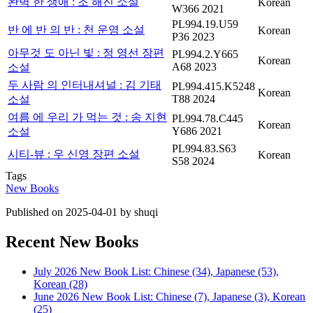
완벽 한 생애 : 조 해진 소설
Korean
W366 2021
PL994.19.U59
반 에 반 의 반 : 천 운영 소설
Korean
P36 2023
아무것 도 아닌 빛 : 정 영선 장편
PL994.2.Y665
Korean
A68 2023
소설
두 사람 의 인터내셔널 : 김 기태
PL994.415.K5248
Korean
T88 2024
소설
여름 에 우리 가 먹는 것 : 송 지현
PL994.78.C445
Korean
Y686 2021
소설
PL994.83.S63
시티-뷰 : 우 신영 장편 소설
Korean
S58 2024
Tags
New Books
Published on 2025-04-01 by shuqi
Recent New Books
July 2026 New Book List: Chinese (34), Japanese (53),
Korean (28)
June 2026 New Book List: Chinese (7), Japanese (3), Korean
(25)