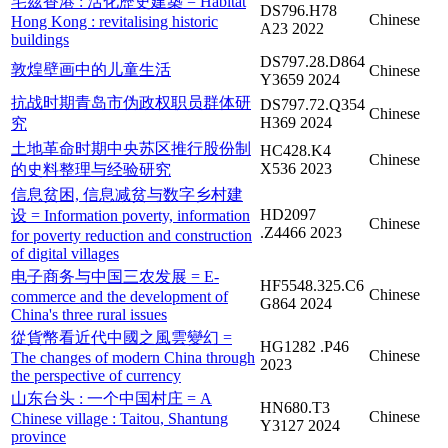
宅茲香港 : 活化歷史建築 = Habitat
DS796.H78
Chinese
Hong Kong : revitalising historic
A23 2022
buildings
DS797.28.D864
敦煌壁画中的儿童生活
Chinese
Y3659 2024
抗战时期青岛市伪政权职员群体研
DS797.72.Q354
Chinese
H369 2024
究
土地革命时期中央苏区推行股份制
HC428.K4
Chinese
X536 2023
的史料整理与经验研究
信息贫困, 信息减贫与数字乡村建
HD2097
设 = Information poverty, information
Chinese
.Z4466 2023
for poverty reduction and construction
of digital villages
电子商务与中国三农发展 = E-
HF5548.325.C6
Chinese
commerce and the development of
G864 2024
China's three rural issues
從貨幣看近代中國之風雲變幻 =
HG1282 .P46
Chinese
The changes of modern China through
2023
the perspective of currency
山东台头 : 一个中国村庄 = A
HN680.T3
Chinese
Chinese village : Taitou, Shantung
Y3127 2024
province