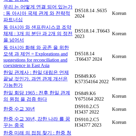
우리 는 어떻게 연결 되어 있는가
DS518.14 .S635
: 동 아시아 국제 관계 와 전략적
Korean
2024
파트너십
동 아시아 와 샌프란시스코 조약
DS518.14 .T6643
체제 : 3개 의 분단 과 2개 의 정전
Korean
2023
을 넘어서
동 아시아 화해 와 공존 을 위한
DS518.14
모색 과 제언 = Explorations and
Korean
.T66437 2024
suggestions for reconciliation and
coexistence in East Asia
한일 관계사 : 한일 대립은 언제
DS849.K6
끝날 것인가. 과연 관계 개선은
Korean
K57354164 2022
가능한가
한일 회담 1965 : 전후 한일 관계
DS849.K6
Korean
Y675164 2022
의 원점 을 검증 하다
DS910.2.C5
한중 수교 30년
Korean
H3437 2022
한중 수교 30년, 강한 나라 를 꿈
DS910.2.C5
Korean
H34377 2023
꾸는 중국
한중 미래 의 접점 찾기 : 한중 청