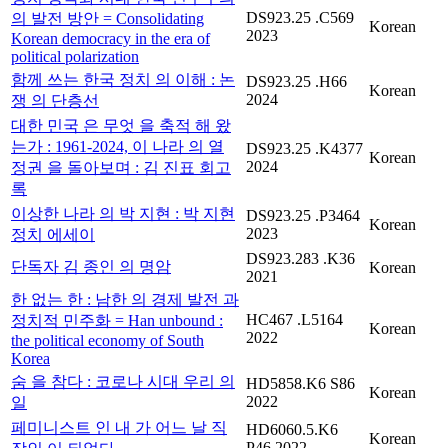
DS923.25 .C569
의 발전 방안 = Consolidating
Korean
2023
Korean democracy in the era of
political polarization
함께 쓰는 한국 정치 의 이해 : 논
DS923.25 .H66
Korean
2024
쟁 의 단층선
대한 민국 은 무엇 을 축적 해 왔
는가 : 1961-2024, 이 나라 의 열
DS923.25 .K4377
Korean
2024
정권 을 돌아보며 : 김 진표 회고
록
이상한 나라 의 박 지현 : 박 지현
DS923.25 .P3464
Korean
2023
정치 에세이
DS923.283 .K36
단독자 김 종인 의 명암
Korean
2021
한 없는 한 : 남한 의 경제 발전 과
HC467 .L5164
정치적 민주화 = Han unbound :
Korean
2022
the political economy of South
Korea
숨 을 참다 : 코로나 시대 우리 의
HD5858.K6 S86
Korean
2022
일
페미니스트 인 내 가 어느 날 직
HD6060.5.K6
Korean
P46 2022