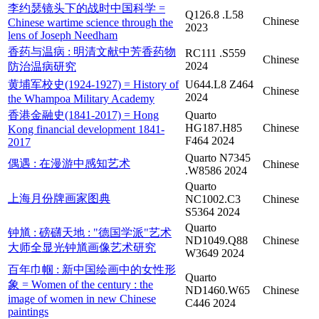
李约瑟镜头下的战时中国科学 =
Q126.8 .L58
Chinese
Chinese wartime science through the
2023
lens of Joseph Needham
香药与温病 : 明清文献中芳香药物
RC111 .S559
Chinese
2024
防治温病研究
黄埔军校史(1924-1927) = History of
U644.L8 Z464
Chinese
2024
the Whampoa Military Academy
香港金融史(1841-2017) = Hong
Quarto
HG187.H85
Chinese
Kong financial development 1841-
F464 2024
2017
Quarto N7345
偶遇 : 在漫游中感知艺术
Chinese
.W8586 2024
Quarto
上海月份牌画家图典
NC1002.C3
Chinese
S5364 2024
Quarto
钟馗 : 磅礴天地 : "德国学派"艺术
ND1049.Q88
Chinese
大师全显光钟馗画像艺术研究
W3649 2024
百年巾帼 : 新中国绘画中的女性形
Quarto
象 = Women of the century : the
ND1460.W65
Chinese
image of women in new Chinese
C446 2024
paintings