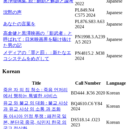
奥浄瑠璃集. 続 : 翻刻と解題と論考
Japanese
2022
PL849.N4
沈黙の声
Japanese
C575 2024
PL876.S83 A63
あなたの言葉を
Japanese
2024
高倉健と黒澤映画の「影武者」と
PN1998.3.A239
呼ばれて : 日米映画界を駆け抜け
Japanese
A5 2023
た男の記
メディアの「罪と罰」 : 新たなエ
PN4815.2 .M38
Japanese
2024
コシステムをめざして
Korean
Title
Call Number
Language
죽은 자 의 집 청소 : 죽음 언저리
BD444 .K56 2020
Korean
에서 행하는 특별한 서비스
유교 와 불교 의 대화 : 불교 사상
BQ4610.C6 Y84
Korean
2024
과 유교 사상 의 소통 과 조화
동 아시아 인정 투쟁 : 패전국 일
DS518.14 .O23
본, 분단국 중국, 식민지 한국 의
Korean
2023
국교 정상화