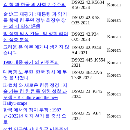
DS922.42.K5634
김 철 과 한국 의 사회 민주주의
Korean
K56 2024
金 泳三 재평가 : 대통령 과 임기
DS922.42.K58
를 함께 한 문민 정부 최장수 장
Korean
O35 2021
관 의 김 영삼 評傳
박 정희 의 시간들 : 박 정희 리더
DS922.42.P34
Korean
O25 2023
십 심층 분석
그리움 은 아무 에게나 생기지 않
DS922.42.P344
Korean
A4 2021
습니다
DS922.445 .K554
1980 대중 봉기 의 민주주의
Korean
2021
대통령 노 무현, 한국 정치 에 무
DS922.4642.N6
Korean
T338 2022
엇 을 남겼나
K-컬처 와 새로운 한류 정경 : 지
속 가능 한 한류 를 위한 성찰 과
DS923.23 .P345
Korean
2024
모색 = K-culture and the new
Hallyu-scape
한국 에서의 정치 투쟁 : 1987
DS923.25 .A64
년-2022년 까지 선거 를 중심 으
Korean
2022
로
정치 양극화 시대 한국 민주주의