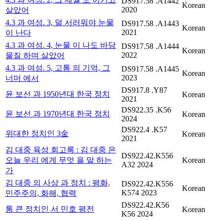
DS917.58 .A1442
Korean
2020
살았어
4.3 과 여성. 3, 덜 서러워야 눈물
DS917.58 .A1443
Korean
2021
이 난다
4.3 과 여성. 4, 눈물 이 나도 바당
DS917.58 .A1444
Korean
2022
물질 하며 살았어
4.3 과 여성. 5, 고통 의 기억, 그
DS917.58 .A1445
Korean
2023
너머 에서
DS917.8 .Y87
윤 보선 과 1950년대 한국 정치
Korean
2021
DS922.35 .K56
윤 보선 과 1970년대 한국 정치
Korean
2024
DS922.4 .K57
위대한 정치인 3金
Korean
2021
김 대중 육성 회고록 : 김 대중 은
DS922.42.K556
오늘 우리 에게 무엇 을 말 하는
Korean
A32 2024
가
김 대중 의 사상 과 정치 : 평화,
DS922.42.K556
Korean
K574 2023
민주주의, 화해, 협력
DS922.42.K56
통 큰 정치인 서 민호 평전
Korean
K56 2024